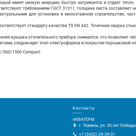
торый имеет низкую инерцию, быстро нагревается и отдает тепло
ветствуют требованиям ГОСТ 31311, толщина листа составляет не
актуальными для установки в малоэтажном строительстве, час
ответствует стандарту качества TS EN 442. Точечная сварка сты
хняя крышка отопительного прибора снимается, что позволяет легк
тами, следом идет этап электрофореза и покрытие порошковой эп
1/500/1500 Compact:
Контакты
АКВАТЕРМ
г. Тюмень, ул. 30 лет Победы,
+7 (3452) 39-39-01