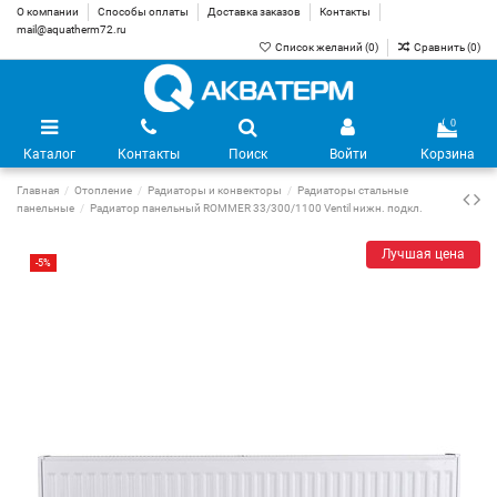
О компании
Способы оплаты
Доставка заказов
Контакты
mail@aquatherm72.ru
Список желаний (
0
)
Сравнить (
0
)
0
Каталог
Контакты
Поиск
Войти
Корзина
Главная
Отопление
Радиаторы и конвекторы
Радиаторы стальные
панельные
Радиатор панельный ROMMER 33/300/1100 Ventil нижн. подкл.
Лучшая цена
-5%