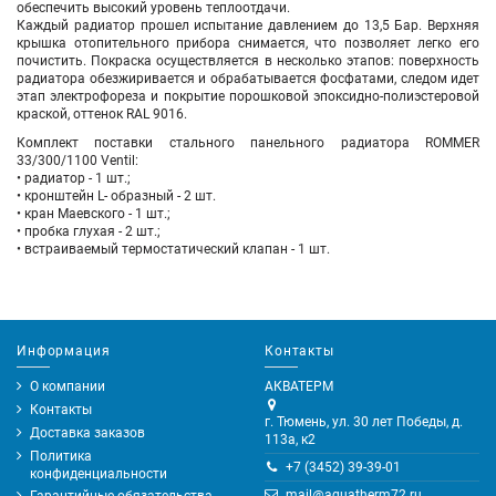
обеспечить высокий уровень теплоотдачи.
Каждый радиатор прошел испытание давлением до 13,5 Бар. Верхняя
крышка отопительного прибора снимается, что позволяет легко его
почистить. Покраска осуществляется в несколько этапов: поверхность
радиатора обезжиривается и обрабатывается фосфатами, следом идет
этап электрофореза и покрытие порошковой эпоксидно-полиэстеровой
краской, оттенок RAL 9016.
Комплект поставки стального панельного радиатора ROMMER
33/300/1100 Ventil:
• радиатор - 1 шт.;
• кронштейн L- образный - 2 шт.
• кран Маевского - 1 шт.;
• пробка глухая - 2 шт.;
• встраиваемый термостатический клапан - 1 шт.
Информация
Контакты
О компании
АКВАТЕРМ
Контакты
г. Тюмень, ул. 30 лет Победы, д.
Доставка заказов
113а, к2
Политика
+7 (3452) 39-39-01
конфиденциальности
mail@aquatherm72.ru