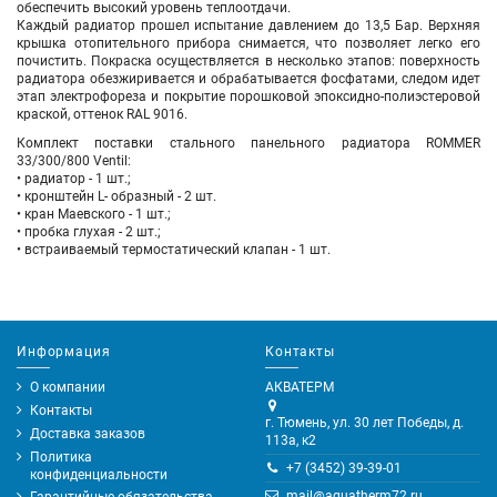
обеспечить высокий уровень теплоотдачи.
Каждый радиатор прошел испытание давлением до 13,5 Бар. Верхняя
крышка отопительного прибора снимается, что позволяет легко его
почистить. Покраска осуществляется в несколько этапов: поверхность
радиатора обезжиривается и обрабатывается фосфатами, следом идет
этап электрофореза и покрытие порошковой эпоксидно-полиэстеровой
краской, оттенок RAL 9016.
Комплект поставки стального панельного радиатора ROMMER
33/300/800 Ventil:
• радиатор - 1 шт.;
• кронштейн L- образный - 2 шт.
• кран Маевского - 1 шт.;
• пробка глухая - 2 шт.;
• встраиваемый термостатический клапан - 1 шт.
Информация
Контакты
О компании
АКВАТЕРМ
Контакты
г. Тюмень, ул. 30 лет Победы, д.
Доставка заказов
113а, к2
Политика
+7 (3452) 39-39-01
конфиденциальности
mail@aquatherm72.ru