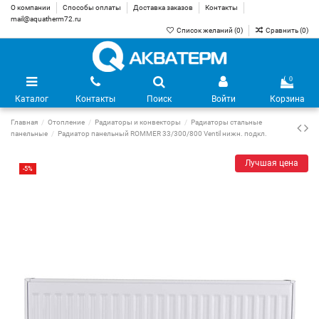
О компании
Способы оплаты
Доставка заказов
Контакты
mail@aquatherm72.ru
Список желаний (
0
)
Сравнить (
0
)
0
Каталог
Контакты
Поиск
Войти
Корзина
Главная
Отопление
Радиаторы и конвекторы
Радиаторы стальные
панельные
Радиатор панельный ROMMER 33/300/800 Ventil нижн. подкл.
Лучшая цена
-5%