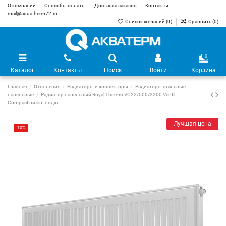
О компании
Способы оплаты
Доставка заказов
Контакты
mail@aquatherm72.ru
Список желаний (
0
)
Сравнить (
0
)
0
Каталог
Контакты
Поиск
Войти
Корзина
Главная
Отопление
Радиаторы и конвекторы
Радиаторы стальные
панельные
Радиатор панельный Royal Thermo VC22/500/2200 Ventil
Compact нижн. подкл.
Лучшая цена
-10%