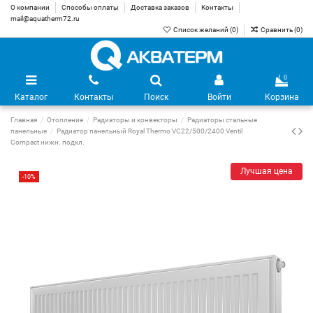
О компании
Способы оплаты
Доставка заказов
Контакты
mail@aquatherm72.ru
Список желаний (
0
)
Сравнить (
0
)
0
Каталог
Контакты
Поиск
Войти
Корзина
Главная
Отопление
Радиаторы и конвекторы
Радиаторы стальные
панельные
Радиатор панельный Royal Thermo VC22/500/2400 Ventil
Compact нижн. подкл.
Лучшая цена
-10%