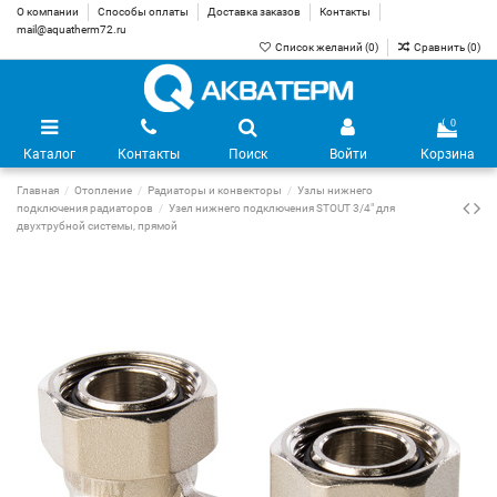
О компании
Способы оплаты
Доставка заказов
Контакты
mail@aquatherm72.ru
Список желаний (
0
)
Сравнить (
0
)
0
Каталог
Контакты
Поиск
Войти
Корзина
Главная
Отопление
Радиаторы и конвекторы
Узлы нижнего
подключения радиаторов
Узел нижнего подключения STOUT 3/4" для
двухтрубной системы, прямой