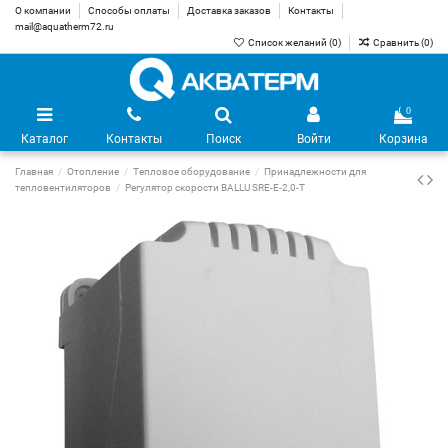
О компании
Способы оплаты
Доставка заказов
Контакты
mail@aquatherm72.ru
Список желаний (
0
)
Сравнить (
0
)
0
Каталог
Контакты
Поиск
Войти
Корзина
Главная
Отопление
Тепловое оборудование
Принадлежности для
тепловентиляторов
Регулятор скорости BALLU SRE-E-2,0-T