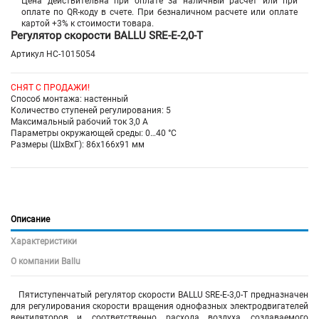
Цена действительна при оплате за наличный расчет или при
оплате по QR-коду в счете. При безналичном расчете или оплате
картой +3% к стоимости товара.
Регулятор скорости BALLU SRE-E-2,0-T
Артикул
НС-1015054
СНЯТ С ПРОДАЖИ!
Способ монтажа: настенный
Количество ступеней регулирования: 5
Максимальный рабочий ток 3,0 А
Параметры окружающей среды: 0…40 °C
Размеры (ШхВхГ): 86х166х91 мм
Описание
Характеристики
О компании Ballu
Пятиступенчатый регулятор скорости BALLU SRE-E-3,0-T предназначен
для регулирования скорости вращения однофазных электродвигателей
вентиляторов и, соответственно, расхода воздуха, создаваемого