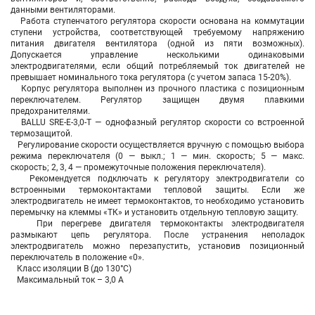
данными вентиляторами.
Работа ступенчатого регулятора скорости основана на коммутации
ступени устройства, соответствующей требуемому напряжению
питания двигателя вентилятора (одной из пяти возможных).
Допускается управление несколькими одинаковыми
электродвигателями, если общий потребляемый ток двигателей не
превышает номинального тока регулятора (с учетом запаса 15-20%).
Корпус регулятора выполнен из прочного пластика с позиционным
переключателем. Регулятор защищен двумя плавкими
предохранителями.
BALLU SRE-E-3,0-T — однофазный регулятор скорости со встроенной
термозащитой.
Регулирование скорости осуществляется вручную с помощью выбора
режима переключателя (0 — выкл.; 1 — мин. скорость; 5 — макс.
скорость; 2, 3, 4 — промежуточные положения переключателя).
Рекомендуется подключать к регулятору электродвигатели со
встроенными термоконтактами тепловой защиты. Если же
электродвигатель не имеет термоконтактов, то необходимо установить
перемычку на клеммы «ТК» и установить отдельную тепловую защиту.
При перегреве двигателя термоконтакты электродвигателя
размыкают цепь регулятора. После устранения неполадок
электродвигатель можно перезапустить, установив позиционный
переключатель в положение «0».
Класс изоляции В (до 130°С)
Максимальный ток – 3,0 А