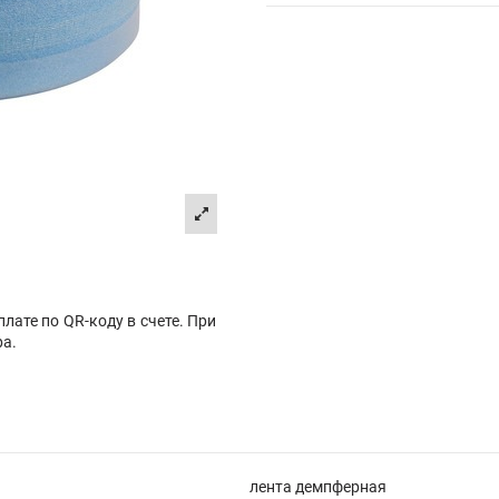
лате по QR-коду в счете. При
ра.
лента демпферная