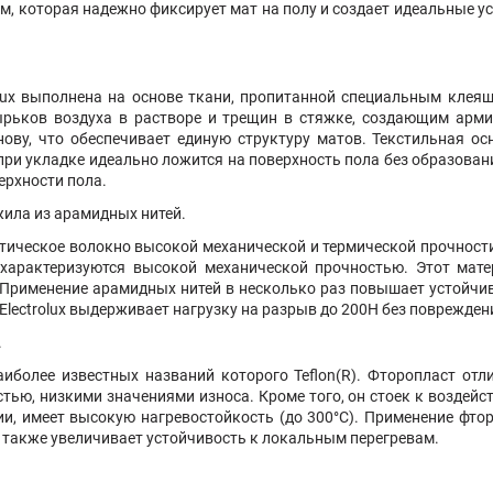
, которая надежно фиксирует мат на полу и создает идеальные ус
olux выполнена на основе ткани, пропитанной специальным кле
рьков воздуха в растворе и трещин в стяжке, создающим арми
ову, что обеспечивает единую структуру матов. Текстильная осн
при укладке идеально ложится на поверхность пола без образовани
верхности пола.
жила из арамидных нитей.
нтетическое волокно высокой механической и термической прочност
 характеризуются высокой механической прочностью. Этот мате
Применение арамидных нитей в несколько раз повышает устойчиво
lectrolux выдерживает нагрузку на разрыв до 200Н без поврежден
.
иболее известных названий которого Teflon(R). Фторопласт от
тью, низкими значениями износа. Кроме того, он стоек к воздей
нии, имеет высокую нагревостойкость (до 300°С). Применение фт
 также увеличивает устойчивость к локальным перегревам.