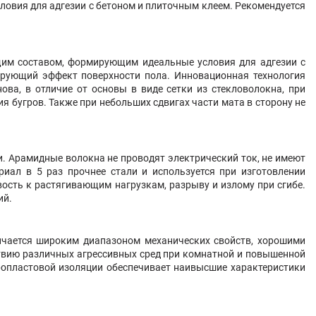
ловия для адгезии с бетоном и плиточным клеем. Рекомендуется
ящим составом, формирующим идеальные условия для адгезии с
рующий эффект поверхности пола. Инновационная технология
ова, в отличие от основы в виде сетки из стекловолокна, при
я бугров. Также при небольших сдвигах части мата в сторону не
и. Арамидные волокна не проводят электрический ток, не имеют
риал в 5 раз прочнее стали и используется при изготовлении
сть к растягивающим нагрузкам, разрыву и излому при сгибе.
ий.
личается широким диапазоном механических свойств, хорошими
ствию различных агрессивных сред при комнатной и повышенной
оропластовой изоляции обеспечивает наивысшие характеристики