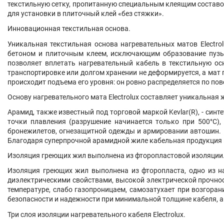
текстильную сетку, пропитанную специальным клеящим составом
для установки в плиточный клей «без стяжки».
Инновационная текстильная основа.
Уникальная текстильная основа нагревательных матов Electr
бетоном и плиточным клеем, исключающим образование пузы
позволяет вплетать нагревательный кабель в текстильную осн
транспортировке или долгом хранении не деформируется, а мат 
происходит подъема его уровня: он ровно распределяется по по
Основу нагревательного мата Electrolux составляет уникальная 
Арамид, также известный под торговой маркой Kevlar(R), - си
точки плавления (разрушение начинается только при 500°С),
бронежилетов, огнезащитной одежды и армировании автошин. 
Благодаря суперпрочной арамидной жиле кабельная продукция E
Изоляция греющих жил выполнена из фторопластовой изоляции
Изоляция греющих жил выполнена из фторопласта, одно из на
диэлектрическими свойствами, высокой электрической прочнос
температуре, слабо газопроницаем, самозатухает при возгора
безопасности и надежности при минимальной толщине кабеля, а
Три слоя изоляции нагревательного кабеля Electrolux.