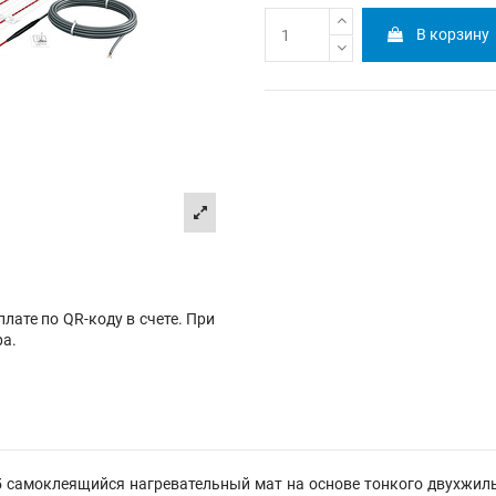
В корзину
лате по QR-коду в счете. При
ра.
-1,5 самоклеящийся нагревательный мат на основе тонкого двухжи