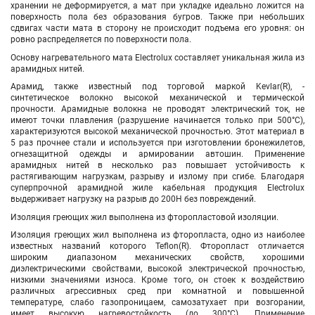
хранении не деформируется, а мат при укладке идеально ложится на
поверхность пола без образования бугров. Также при небольших
сдвигах части мата в сторону не происходит подъема его уровня: он
ровно распределяется по поверхности пола.
Основу нагревательного мата Electrolux составляет уникальная жила из
арамидных нитей.
Арамид, также известный под торговой маркой Kevlar(R), -
синтетическое волокно высокой механической и термической
прочности. Арамидные волокна не проводят электрический ток, не
имеют точки плавления (разрушение начинается только при 500°С),
характеризуются высокой механической прочностью. Этот материал в
5 раз прочнее стали и используется при изготовлении бронежилетов,
огнезащитной одежды и армировании автошин. Применение
арамидных нитей в несколько раз повышает устойчивость к
растягивающим нагрузкам, разрыву и излому при сгибе. Благодаря
суперпрочной арамидной жиле кабельная продукция Electrolux
выдерживает нагрузку на разрыв до 200Н без повреждений.
Изоляция греющих жил выполнена из фторопластовой изоляции.
Изоляция греющих жил выполнена из фторопласта, одно из наиболее
известных названий которого Teflon(R). Фторопласт отличается
широким диапазоном механических свойств, хорошими
диэлектрическими свойствами, высокой электрической прочностью,
низкими значениями износа. Кроме того, он стоек к воздействию
различных агрессивных сред при комнатной и повышенной
температуре, слабо газопроницаем, самозатухает при возгорании,
имеет высокую нагревостойкость (до 300°С). Применение