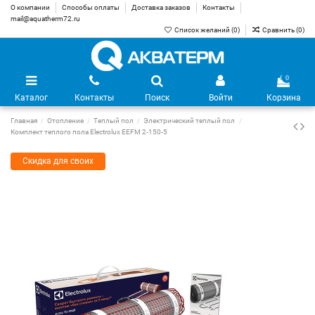
О компании
Способы оплаты
Доставка заказов
Контакты
mail@aquatherm72.ru
Список желаний (
0
)
Сравнить (
0
)
0
Каталог
Контакты
Поиск
Войти
Корзина
Главная
Отопление
Теплый пол
Электрический теплый пол
Комплект теплого пола Electrolux EEFM 2-150-5
Скидка для своих