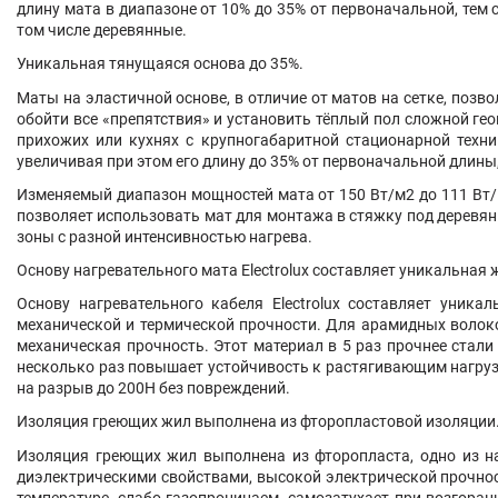
длину мата в диапазоне от 10% до 35% от первоначальной, те
том числе деревянные.
Уникальная тянущаяся основа до 35%.
Маты на эластичной основе, в отличие от матов на сетке, по
обойти все «препятствия» и установить тёплый пол сложной ге
прихожих или кухнях с крупногабаритной стационарной техн
увеличивая при этом его длину до 35% от первоначальной длин
Изменяемый диапазон мощностей мата от 150 Вт/м2 до 111 Вт
позволяет использовать мат для монтажа в стяжку под деревя
зоны с разной интенсивностью нагрева.
Основу нагревательного мата Electrolux составляет уникальная 
Основу нагревательного кабеля Electrolux составляет уника
механической и термической прочности. Для арамидных волоко
механическая прочность. Этот материал в 5 раз прочнее стал
несколько раз повышает устойчивость к растягивающим нагрузк
на разрыв до 200Н без повреждений.
Изоляция греющих жил выполнена из фторопластовой изоляции
Изоляция греющих жил выполнена из фторопласта, одно из на
диэлектрическими свойствами, высокой электрической прочнос
температуре, слабо газопроницаем, самозатухает при возгора