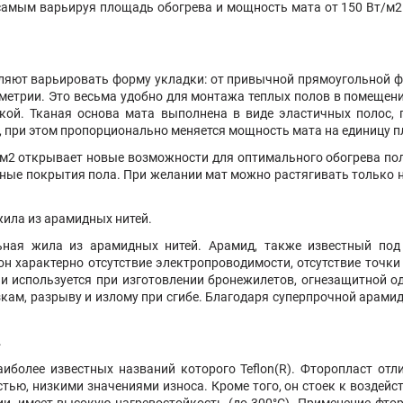
м самым варьируя площадь обогрева и мощность мата от 150 Вт/м2
зволяют варьировать форму укладки: от привычной прямоугольной 
ометрии. Это весьма удобно для монтажа теплых полов в помещен
икой. Тканая основа мата выполнена в виде эластичных полос,
ы, при этом пропорционально меняется мощность мата на единицу 
/м2 открывает новые возможности для оптимального обогрева пол
нные покрытия пола. При желании мат можно растягивать только н
жила из арамидных нитей.
льная жила из арамидных нитей. Арамид, также известный под
н характерно отсутствие электропроводимости, отсутствие точки 
и и используется при изготовлении бронежилетов, огнезащитной
ам, разрыву и излому при сгибе. Благодаря суперпрочной арамид
.
иболее известных названий которого Teflon(R). Фторопласт от
тью, низкими значениями износа. Кроме того, он стоек к воздей
нии, имеет высокую нагревостойкость (до 300°С). Применение фт