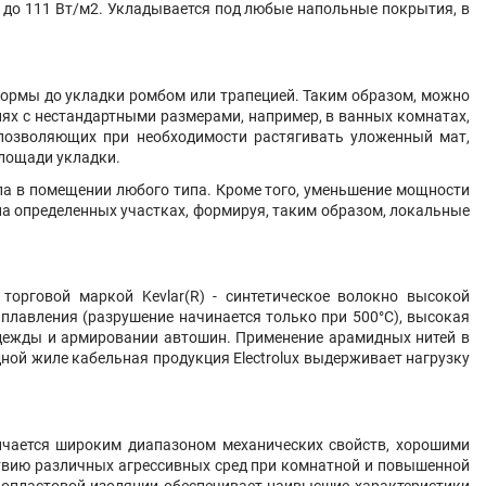
 до 111 Вт/м2. Укладывается под любые напольные покрытия, в
формы до укладки ромбом или трапецией. Таким образом, можно
иях с нестандартными размерами, например, в ванных комнатах,
 позволяющих при необходимости растягивать уложенный мат,
площади укладки.
а в помещении любого типа. Кроме того, уменьшение мощности
а определенных участках, формируя, таким образом, локальные
 торговой маркой Kevlar(R) - синтетическое волокно высокой
плавления (разрушение начинается только при 500°С), высокая
 одежды и армировании автошин. Применение арамидных нитей в
ной жиле кабельная продукция Electrolux выдерживает нагрузку
личается широким диапазоном механических свойств, хорошими
ствию различных агрессивных сред при комнатной и повышенной
оропластовой изоляции обеспечивает наивысшие характеристики