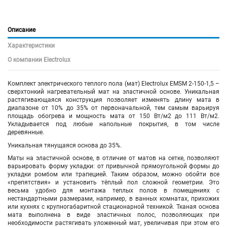
Описание
Характеристики
О компании Electrolux
Комплект электрического теплого пола (мат) Electrolux EMSM 2-150-1,5 –
сверхтонкий нагревательный мат на эластичной основе. Уникальная
растягивающаяся конструкция позволяет изменять длину мата в
диапазоне от 10% до 35% от первоначальной, тем самым варьируя
площадь обогрева и мощность мата от 150 Вт/м2 до 111 Вт/м2.
Укладывается под любые напольные покрытия, в том числе
деревянные.
Уникальная тянущаяся основа до 35%.
Маты на эластичной основе, в отличие от матов на сетке, позволяют
варьировать форму укладки: от привычной прямоугольной формы до
укладки ромбом или трапецией. Таким образом, можно обойти все
«препятствия» и установить тёплый пол сложной геометрии. Это
весьма удобно для монтажа теплых полов в помещениях с
нестандартными размерами, например, в ванных комнатах, прихожих
или кухнях с крупногабаритной стационарной техникой. Тканая основа
мата выполнена в виде эластичных полос, позволяющих при
необходимости растягивать уложенный мат, увеличивая при этом его