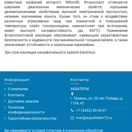
известных названий которого Teflon(R). Фторопласт отличается
широким диапазоном механических свойств, хорошими
диэлектрическими свойствами, высокой электрической прочностью,
низкими значениями износа. Кроме того, он стоек к воздействию
различных агрессивных сред при комнатной и повышенной
температуре, слабо газопроницаем, самозатухает при возгорании,
имеет высокую нагревостойкость (до 300°С). Применение
фторопластовой изоляции обеспечивает наивысшие характеристики
безопасности и надежности при минимальной толщине кабеля, а также
увеличивает устойчивость к локальным перегревам.
Три слоя изоляции нагревательного кабеля Electrolux.
Информация
Контакты
О компании
АКВАТЕРМ
Контакты
г. Тюмень, ул. 30 лет Победы, д.
Доставка заказов
113а, к2
Политика
+7 (3452) 39-39-01
конфиденциальности
mail@aquatherm72.ru
Гарантийные обязательства
Вы принимаете условия
политики в отношении обработки