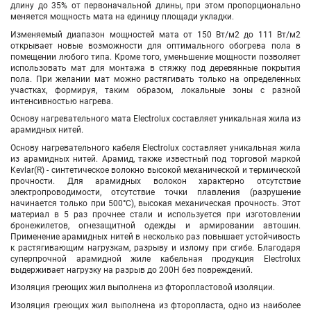
длину до 35% от первоначальной длины, при этом пропорционально
меняется мощность мата на единицу площади укладки.
Изменяемый диапазон мощностей мата от 150 Вт/м2 до 111 Вт/м2
открывает новые возможности для оптимального обогрева пола в
помещении любого типа. Кроме того, уменьшение мощности позволяет
использовать мат для монтажа в стяжку под деревянные покрытия
пола. При желании мат можно растягивать только на определенных
участках, формируя, таким образом, локальные зоны с разной
интенсивностью нагрева.
Основу нагревательного мата Electrolux составляет уникальная жила из
арамидных нитей.
Основу нагревательного кабеля Electrolux составляет уникальная жила
из арамидных нитей. Арамид, также известный под торговой маркой
Kevlar(R) - синтетическое волокно высокой механической и термической
прочности. Для арамидных волокон характерно отсутствие
электропроводимости, отсутствие точки плавления (разрушение
начинается только при 500°С), высокая механическая прочность. Этот
материал в 5 раз прочнее стали и используется при изготовлении
бронежилетов, огнезащитной одежды и армировании автошин.
Применение арамидных нитей в несколько раз повышает устойчивость
к растягивающим нагрузкам, разрыву и излому при сгибе. Благодаря
суперпрочной арамидной жиле кабельная продукция Electrolux
выдерживает нагрузку на разрыв до 200Н без повреждений.
Изоляция греющих жил выполнена из фторопластовой изоляции.
Изоляция греющих жил выполнена из фторопласта, одно из наиболее