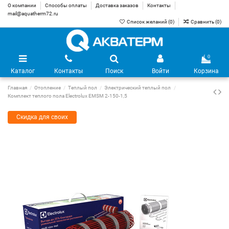
О компании
Способы оплаты
Доставка заказов
Контакты
mail@aquatherm72.ru
Список желаний (
0
)
Сравнить (
0
)
0
Каталог
Контакты
Поиск
Войти
Корзина
Главная
Отопление
Теплый пол
Электрический теплый пол
Комплект теплого пола Electrolux EMSM 2-150-1,5
Скидка для своих