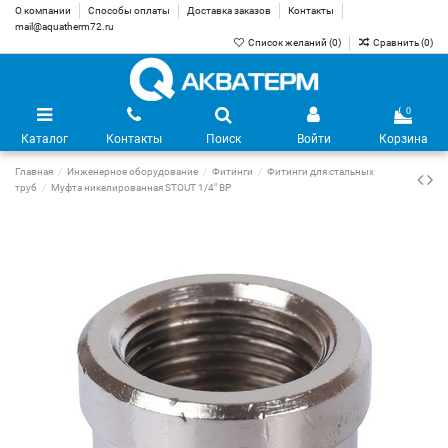
О компании
Способы оплаты
Доставка заказов
Контакты
mail@aquatherm72.ru
Список желаний (
0
)
Сравнить (
0
)
0
Каталог
Контакты
Поиск
Войти
Корзина
Главная
Инженерное оборудование
Фитинги
Фитинги для стальных
труб
Муфта никелированная STOUT 1/4" ВР