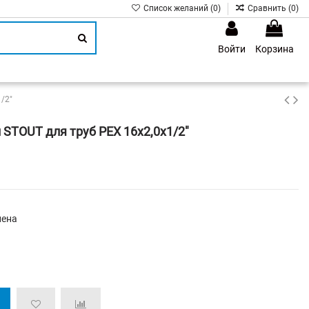
Список желаний (
0
)
Сравнить (
0
)
Войти
Корзина
1
/2"
STOUT для труб PEX 16х2,0х1/2"
лена