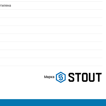
этилена
Марка