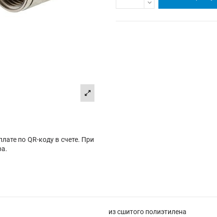
лате по QR-коду в счете. При
ра.
из сшитого полиэтилена