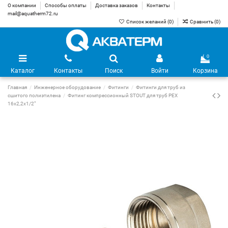
О компании
Способы оплаты
Доставка заказов
Контакты
mail@aquatherm72.ru
Список желаний (
0
)
Сравнить (
0
)
0
Каталог
Контакты
Поиск
Войти
Корзина
Главная
Инженерное оборудование
Фитинги
Фитинги для труб из
сшитого полиэтилена
Фитинг компрессионный STOUT для труб PEX
16х2,2х1/2"