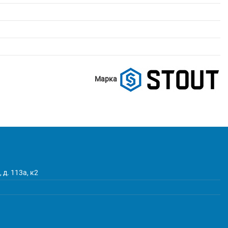
Марка
 д. 113а, к2