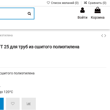
Список желаний (
0
)
Сравнить (
0
)
Войти
Корзина
1
лиэтилена
 25 для труб из сшитого полиэтилена
 сшитого полиэтилена
r
до 120°C