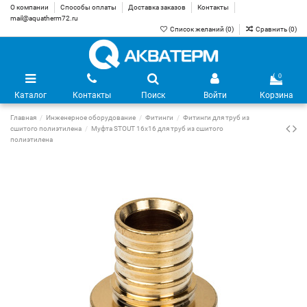
О компании
Способы оплаты
Доставка заказов
Контакты
mail@aquatherm72.ru
Список желаний (
0
)
Сравнить (
0
)
0
Каталог
Контакты
Поиск
Войти
Корзина
Главная
Инженерное оборудование
Фитинги
Фитинги для труб из
сшитого полиэтилена
Муфта STOUT 16х16 для труб из сшитого
полиэтилена