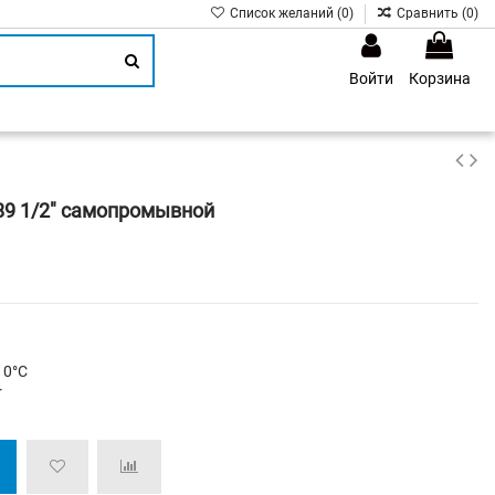
Список желаний (
0
)
Сравнить (
0
)
Войти
Корзина
1
89 1/2" самопромывной
10°C
r