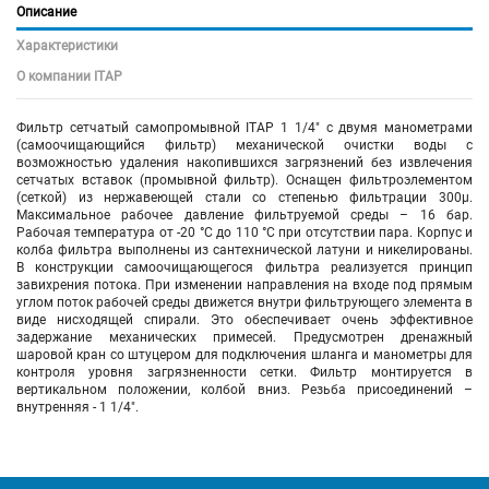
Описание
Характеристики
О компании ITAP
Фильтр сетчатый самопромывной ITAP 1 1/4" с двумя манометрами
(самоочищающийся фильтр) механической очистки воды с
возможностью удаления накопившихся загрязнений без извлечения
сетчатых вставок (промывной фильтр). Оснащен фильтроэлементом
(сеткой) из нержавеющей стали со степенью фильтрации 300µ.
Максимальное рабочее давление фильтруемой среды – 16 бар.
Рабочая температура от -20 °C до 110 °C при отсутствии пара. Корпус и
колба фильтра выполнены из сантехнической латуни и никелированы.
В конструкции самоочищающегося фильтра реализуется принцип
завихрения потока. При изменении направления на входе под прямым
углом поток рабочей среды движется внутри фильтрующего элемента в
виде нисходящей спирали. Это обеспечивает очень эффективное
задержание механических примесей. Предусмотрен дренажный
шаровой кран со штуцером для подключения шланга и манометры для
контроля уровня загрязненности сетки. Фильтр монтируется в
вертикальном положении, колбой вниз. Резьба присоединений –
внутренняя - 1 1/4".