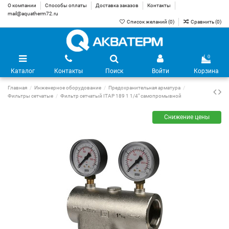
О компании
Способы оплаты
Доставка заказов
Контакты
mail@aquatherm72.ru
Список желаний (
0
)
Сравнить (
0
)
0
Каталог
Контакты
Поиск
Войти
Корзина
Главная
Инженерное оборудование
Предохранительная арматура
Фильтры сетчатые
Фильтр сетчатый ITAP 189 1 1/4" самопромывной
Снижение цены