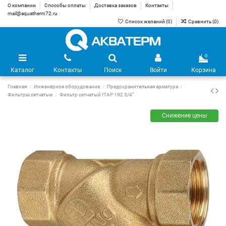
О компании
Способы оплаты
Доставка заказов
Контакты
mail@aquatherm72.ru
Список желаний (
0
)
Сравнить (
0
)
0
Каталог
Контакты
Поиск
Войти
Корзина
Главная
Инженерное оборудование
Предохранительная арматура
Фильтры сетчатые
Фильтр сетчатый ITAP 192 3/4"
Снижение цены