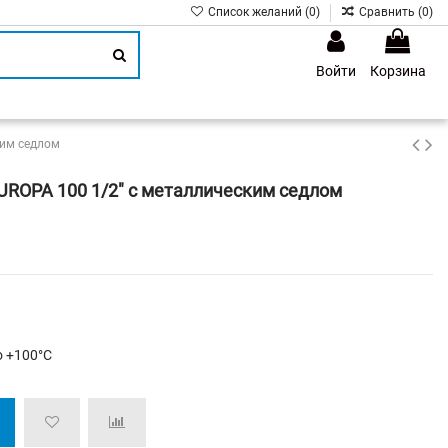
Список желаний (
0
)
Сравнить (
0
)
Войти
Корзина
1
ким седлом
UROPA 100 1/2" с металлическим седлом
о +100°С