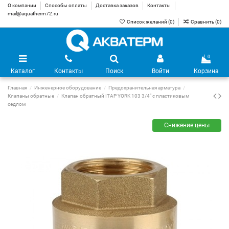
О компании
Способы оплаты
Доставка заказов
Контакты
mail@aquatherm72.ru
Список желаний (
0
)
Сравнить (
0
)
0
Каталог
Контакты
Поиск
Войти
Корзина
Главная
Инженерное оборудование
Предохранительная арматура
Клапаны обратные
Клапан обратный ITAP YORK 103 3/4" с пластиковым
седлом
Снижение цены