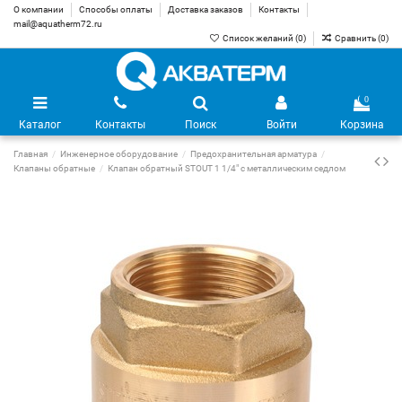
О компании
Способы оплаты
Доставка заказов
Контакты
mail@aquatherm72.ru
Список желаний (
0
)
Сравнить (
0
)
0
Каталог
Контакты
Поиск
Войти
Корзина
Главная
Инженерное оборудование
Предохранительная арматура
Клапаны обратные
Клапан обратный STOUT 1 1/4" с металлическим седлом