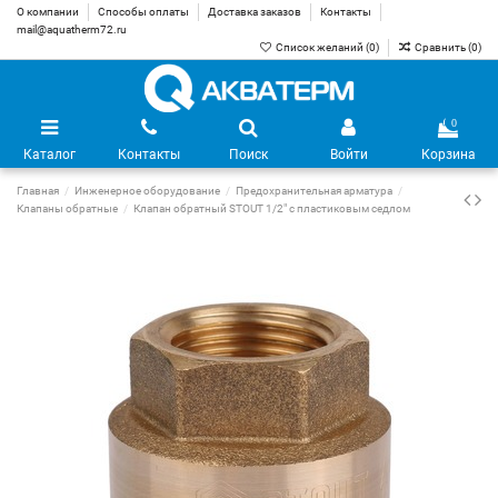
О компании
Способы оплаты
Доставка заказов
Контакты
mail@aquatherm72.ru
Список желаний (
0
)
Сравнить (
0
)
0
Каталог
Контакты
Поиск
Войти
Корзина
Главная
Инженерное оборудование
Предохранительная арматура
Клапаны обратные
Клапан обратный STOUT 1/2" с пластиковым седлом