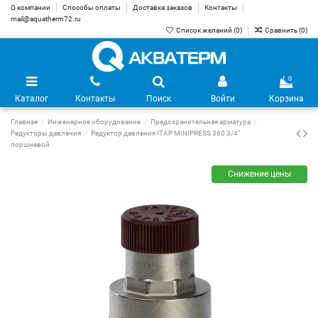
О компании
Способы оплаты
Доставка заказов
Контакты
mail@aquatherm72.ru
Список желаний (
0
)
Сравнить (
0
)
0
Каталог
Контакты
Поиск
Войти
Корзина
Главная
Инженерное оборудование
Предохранительная арматура
Редукторы давления
Редуктор давления ITAP MINIPRESS 360 3/4"
поршневой
Снижение цены