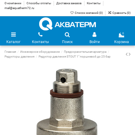
О компании
Способы оплаты
Доставка заказов
Контакты
mail@aquatherm72.ru
Список желаний (
0
)
Сравнить (
0
)
0
Каталог
Контакты
Поиск
Войти
Корзина
Главная
Инженерное оборудование
Предохранительная арматура
Редукторы давления
Редуктор давления STOUT 1" поршневой до 25 бар