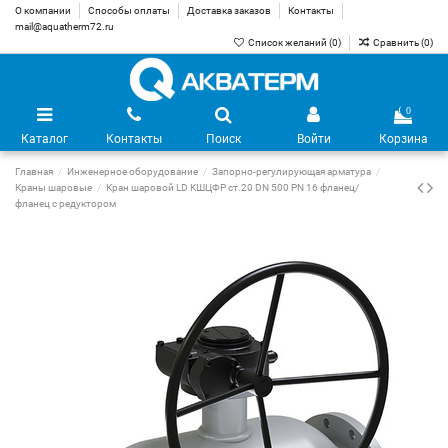
О компании
Способы оплаты
Доставка заказов
Контакты
mail@aquatherm72.ru
Список желаний (
0
)
Сравнить (
0
)
0
Каталог
Контакты
Поиск
Войти
Корзина
Главная
Инженерное оборудование
Запорно-регулирующая арматура
Краны шаровые
Кран шаровой LD КШЦФР ст.20 DN 500 PN 16 фланец/
фланец с редуктором