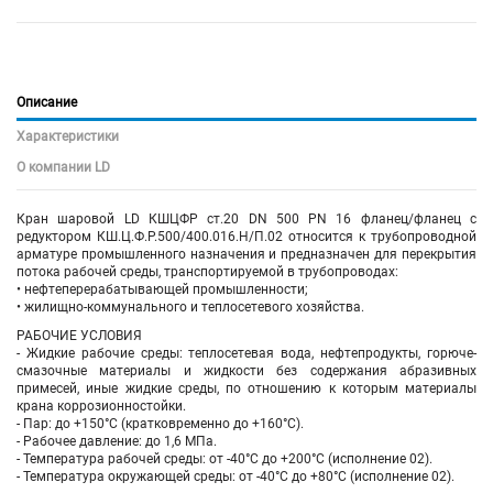
Описание
Характеристики
О компании LD
Кран шаровой LD КШЦФР ст.20 DN 500 PN 16 фланец/фланец
с
редуктором
КШ.Ц.Ф.Р.500/400.016.Н/П.02 относится к трубопроводной
арматуре промышленного назначения и предназначен для перекрытия
потока рабочей среды, транспортируемой в трубопроводах:
• нефтеперерабатывающей промышленности;
• жилищно-коммунального и теплосетевого хозяйства.
РАБОЧИЕ УСЛОВИЯ
- Жидкие рабочие среды: теплосетевая вода, нефтепродукты, горюче-
смазочные материалы и жидкости без содержания абразивных
примесей, иные жидкие среды, по отношению к которым материалы
крана коррозионностойки.
- Пар: до +150°C (кратковременно до +160°C).
- Рабочее давление: до 1,6 МПа.
- Температура рабочей среды: от -40°C до +200°C (исполнение 02).
- Температура окружающей среды: от -40°C до +80°C (исполнение 02).