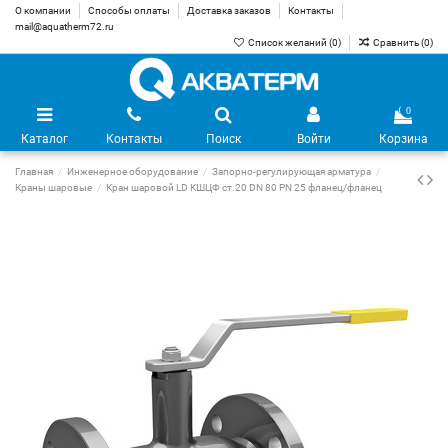
О компании
Способы оплаты
Доставка заказов
Контакты
mail@aquatherm72.ru
Список желаний (
0
)
Сравнить (
0
)
0
Каталог
Контакты
Поиск
Войти
Корзина
Главная
Инженерное оборудование
Запорно-регулирующая арматура
Краны шаровые
Кран шаровой LD КШЦФ ст.20 DN 80 PN 25 фланец/фланец