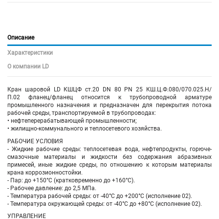
Описание
Характеристики
О компании LD
Кран шаровой LD КШЦФ ст.20 DN 80 PN 25 КШ.Ц.Ф.080/070.025.Н/
П.02 фланец/фланец относится к трубопроводной арматуре
промышленного назначения и предназначен для перекрытия потока
рабочей среды, транспортируемой в трубопроводах:
• нефтеперерабатывающей промышленности;
• жилищно-коммунального и теплосетевого хозяйства.
РАБОЧИЕ УСЛОВИЯ
- Жидкие рабочие среды: теплосетевая вода, нефтепродукты, горюче-
смазочные материалы и жидкости без содержания абразивных
примесей, иные жидкие среды, по отношению к которым материалы
крана коррозионностойки.
- Пар: до +150°C (кратковременно до +160°C).
- Рабочее давление: до 2,5 МПа.
- Температура рабочей среды: от -40°C до +200°C (исполнение 02).
- Температура окружающей среды: от -40°C до +80°C (исполнение 02).
УПРАВЛЕНИЕ