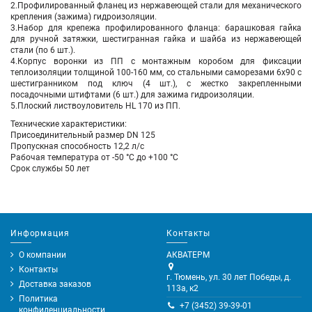
2.Профилированный фланец из нержавеющей стали для механического
крепления (зажима) гидроизоляции.
3.Набор для крепежа профилированного фланца: барашковая гайка
для ручной затяжки, шестигранная гайка и шайба из нержавеющей
стали (по 6 шт.).
4.Корпус воронки из ПП с монтажным коробом для фиксации
теплоизоляции толщиной 100-160 мм, со стальными саморезами 6х90 с
шестигранником под ключ (4 шт.), с жестко закрепленными
посадочными штифтами (6 шт.) для зажима гидроизоляции.
5.Плоский листвоуловитель HL 170 из ПП.
Технические характеристики:
Присоединительный размер DN 125
Пропускная способность 12,2 л/с
Рабочая температура от -50 °С до +100 °С
Срок службы 50 лет
Информация
Контакты
О компании
АКВАТЕРМ
Контакты
г. Тюмень, ул. 30 лет Победы, д.
Доставка заказов
113а, к2
Политика
+7 (3452) 39-39-01
конфиденциальности