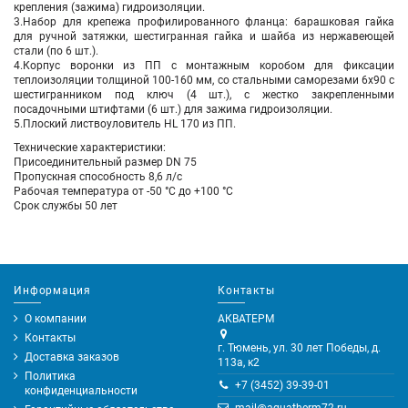
крепления (зажима) гидроизоляции.
3.Набор для крепежа профилированного фланца: барашковая гайка
для ручной затяжки, шестигранная гайка и шайба из нержавеющей
стали (по 6 шт.).
4.Корпус воронки из ПП с монтажным коробом для фиксации
теплоизоляции толщиной 100-160 мм, со стальными саморезами 6х90 с
шестигранником под ключ (4 шт.), с жестко закрепленными
посадочными штифтами (6 шт.) для зажима гидроизоляции.
5.Плоский листвоуловитель HL 170 из ПП.
Технические характеристики:
Присоединительный размер DN 75
Пропускная способность 8,6 л/с
Рабочая температура от -50 °С до +100 °С
Срок службы 50 лет
Информация
Контакты
О компании
АКВАТЕРМ
Контакты
г. Тюмень, ул. 30 лет Победы, д.
Доставка заказов
113а, к2
Политика
+7 (3452) 39-39-01
конфиденциальности