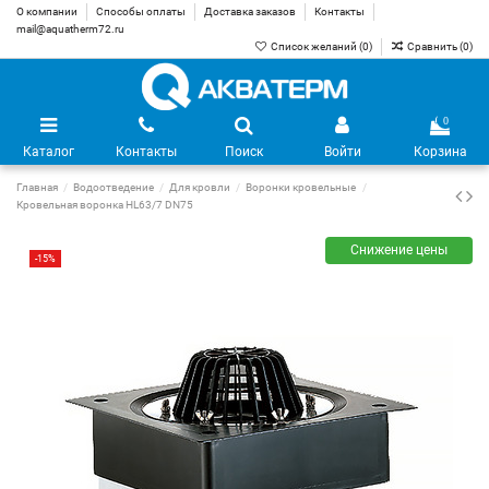
О компании
Способы оплаты
Доставка заказов
Контакты
mail@aquatherm72.ru
Список желаний (
0
)
Сравнить (
0
)
0
Каталог
Контакты
Поиск
Войти
Корзина
Главная
Водоотведение
Для кровли
Воронки кровельные
Кровельная воронка HL63/7 DN75
Снижение цены
-15%