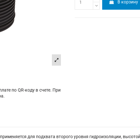
В корзину
лате по QR-коду в счете. При
ра.
 применяется для подхвата второго уровня гидроизоляции, высото