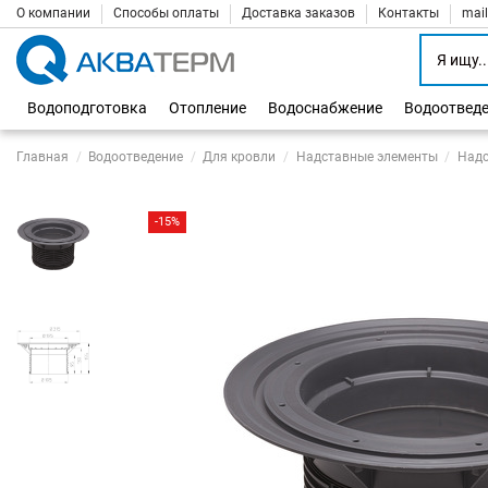
О компании
Способы оплаты
Доставка заказов
Контакты
mai
Водоподготовка
Отопление
Водоснабжение
Водоотвед
Главная
Водоотведение
Для кровли
Надставные элементы
Надс
-15%