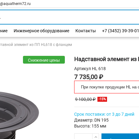
l@aquatherm72.ru
ение
Инженерное оборудование
Контакты
+7 (3452) 39-39-0
тавной элемент из ПП HL618 с фланцем
Надставной элемент из
Снижение цены
Артикул
HL 618
7 735,00 ₽
При покупке продукции HL на 
9 100,00 ₽
-15%
Срок поставки: от 3 до 7 дней
Диаметр: DN 195
Высота: 155 мм