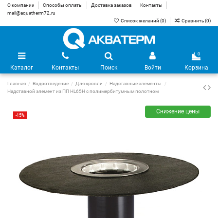
О компании
Способы оплаты
Доставка заказов
Контакты
mail@aquatherm72.ru
Список желаний (
0
)
Сравнить (
0
)
0
Каталог
Контакты
Поиск
Войти
Корзина
Главная
Водоотведение
Для кровли
Надставные элементы
Надставной элемент из ПП HL65H с полимербитумным полотном
Снижение цены
-15%