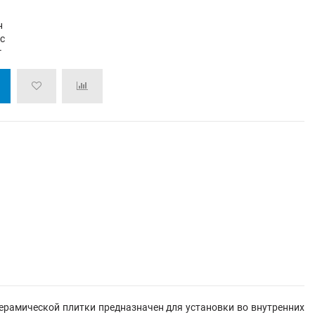
н
/с
г
ерамической плитки предназначен для установки во внутренних