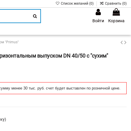
Список желаний (
0
)
Сравнить (
0
)
Войти
Корзина
1
ом "Primus"
оризонтальным выпуском DN 40/50 с "сухим"
сумму менее 30 тыс. руб. счет будет выставлен по розничной цене.
ку)