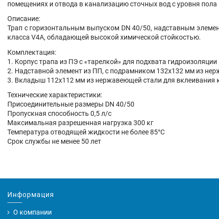
помещениях и отвода в канализацию сточных вод с уровня пола 
Описание:
Трап с горизонтальным выпуском DN 40/50, надставным элеме
класса V4A, обладающей высокой химической стойкостью.
Комплектация:
1. Корпус трапа из ПЭ с «тарелкой» для подхвата гидроизоляци
2. Надставной элемент из ПП, с подрамником 132х132 мм из не
3. Вкладыш 112х112 мм из нержавеющей стали для вклеивания 
Технические характеристики:
Присоединительные размеры DN 40/50
Пропускная способность 0,5 л/с
Максимальная разрешенная нагрузка 300 кг
Температура отводящей жидкости не более 85°С
Срок службы не менее 50 лет
Информация
О компании