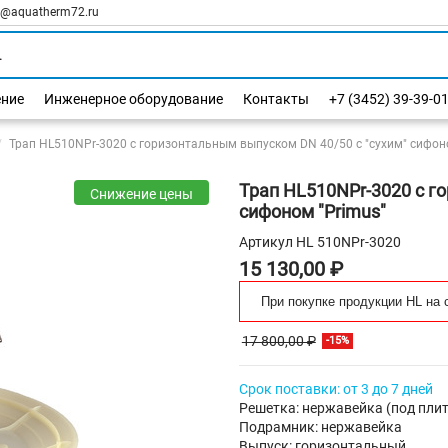
l@aquatherm72.ru
ение
Инженерное оборудование
Контакты
+7 (3452) 39-39-0
Трап HL510NPr-3020 с горизонтальным выпуском DN 40/50 с "сухим" сифон
Трап HL510NPr-3020 с г
Снижение цены
сифоном "Primus"
Артикул
HL 510NPr-3020
15 130,00 ₽
При покупке продукции HL на 
17 800,00 ₽
-15%
Срок поставки: от 3 до 7 дней
Решетка: нержавейка (под плит
Подрамник: нержавейка
Выпуск: горизонтальный