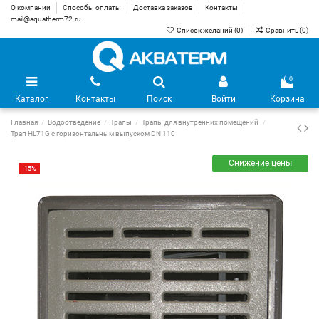
О компании
Способы оплаты
Доставка заказов
Контакты
mail@aquatherm72.ru
Список желаний (
0
)
Сравнить (
0
)
0
Каталог
Контакты
Поиск
Войти
Корзина
Главная
Водоотведение
Трапы
Трапы для внутренних помещений
Трап HL71G с горизонтальным выпуском DN 110
Снижение цены
-15%