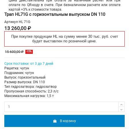
Цена действительна при оплате за наличный расчет или при
оплате по QR-коду в счете. При безналичном расчете или оплате
картой +3% к стоимости товара.
Трап HL71G с горизонтальным выпуском DN 110
Артикул
HL 71G
13 260,00 ₽
При покупке продукции HL на сумму менее 30 тыс. руб. счет
будет выставлен по розничной цене.
15 600,00 ₽
-15%
Срок поставки: от 3 до 7 дней
Решетка: чугун
Подрамник: чугун
Выпуск: горизонтальный
Размер выпуска: DN 110
Тип гидрозатвора: гидрозатвор
Пропускная способность: 2,3 л/с
Максимальная нагрузка: 1,5 т
В корзину