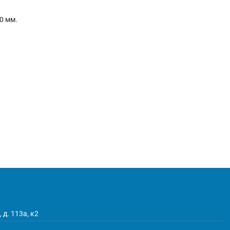
0 мм.
 д. 113а, к2