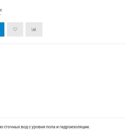
/с
г
 сточных вод с уровня пола и гидроизоляции.