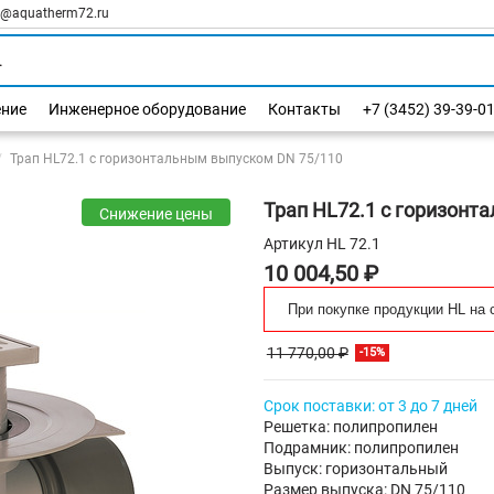
l@aquatherm72.ru
ение
Инженерное оборудование
Контакты
+7 (3452) 39-39-0
Трап HL72.1 с горизонтальным выпуском DN 75/110
Трап HL72.1 с горизонт
Снижение цены
Артикул
HL 72.1
10 004,50 ₽
При покупке продукции HL на 
11 770,00 ₽
-15%
Срок поставки: от 3 до 7 дней
Решетка: полипропилен
Подрамник: полипропилен
Выпуск: горизонтальный
Размер выпуска: DN 75/110