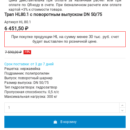
Цена действительна при оплате за наличный расчет или при
оплате по QR-коду в счете. При безналичном расчете или оплате
картой +3% к стоимости товара.
Трап HL80.1 с поворотным выпуском DN 50/75
Артикул
HL 80.1
6 451,50 ₽
При покупке продукции HL на сумму менее 30 тыс. руб. счет
будет выставлен по розничной цене.
7 590,00 ₽
-15%
Срок поставки: от 3 до 7 дней
Решетка: нержавейка
Подрамник: полипропилен
Выпуск: поворотный шарнир
Размер выпуска: DN 50/75
Тип гидрозатвора: гидрозатвор
Пропускная способность: 0,5 л/с
Максимальная нагрузка: 300 кг
В корзину