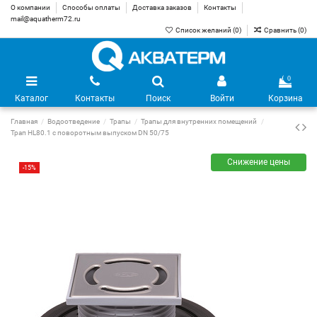
О компании
Способы оплаты
Доставка заказов
Контакты
mail@aquatherm72.ru
Список желаний (
0
)
Сравнить (
0
)
0
Каталог
Контакты
Поиск
Войти
Корзина
Главная
Водоотведение
Трапы
Трапы для внутренних помещений
Трап HL80.1 с поворотным выпуском DN 50/75
Снижение цены
-15%