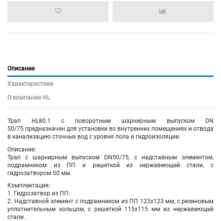
Описание
Характеристики
О компании HL
Трап HL80.1 с поворотным шарнирным выпуском DN
50/75 предназначен для установки во внутренних помещениях и отвода
в канализацию сточных вод с уровня пола и гидроизоляции.
Описание:
Трап с шарнирным выпуском DN50/75, с надставным элементом,
подрамником из ПП и решеткой из нержавеющей стали, с
гидрозатвором 50 мм.
Комплектация:
1. Гидрозатвор из ПП.
2. Надставной элемент с подрамником из ПП 123х123 мм, с резиновым
уплотнительным кольцом, с решеткой 115х115 мм из нержавеющей
стали.