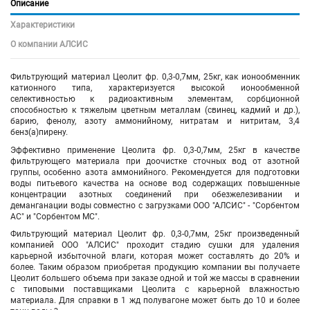
Описание
Характеристики
О компании АЛСИС
Фильтрующий материал Цеолит фр. 0,3-0,7мм, 25кг, как ионообменник
катионного типа, характеризуется высокой ионообменной
селективностью к радиоактивным элементам, сорбционной
способностью к тяжелым цветным металлам (свинец, кадмий и др.),
барию, фенолу, азоту аммонийному, нитратам и нитритам, 3,4
бенз(а)пирену.
Эффективно применение
Цеолита фр. 0,3-0,7мм
, 25кг в качестве
фильтрующего материала при доочистке сточных вод от азотной
группы, особенно азота аммонийного. Рекомендуется для подготовки
воды питьевого качества на основе вод содержащих повышенные
концентрации азотных соединений при обезжелезивании и
деманганации воды совместно с загрузками ООО "АЛСИС" - "Сорбентом
АС" и "Сорбентом МС".
Фильтрующий материал
Цеолит фр. 0,3-0,7мм
, 25кг произведенный
компанией ООО "АЛСИС" проходит стадию сушки для удаления
карьерной избыточной влаги, которая может составлять до 20% и
более. Таким образом приобретая продукцию компании вы получаете
Цеолит большего объема при заказе одной и той же массы в сравнении
с типовыми поставщиками Цеолита с карьерной влажностью
материала. Для справки в 1 жд полувагоне может быть до 10 и более