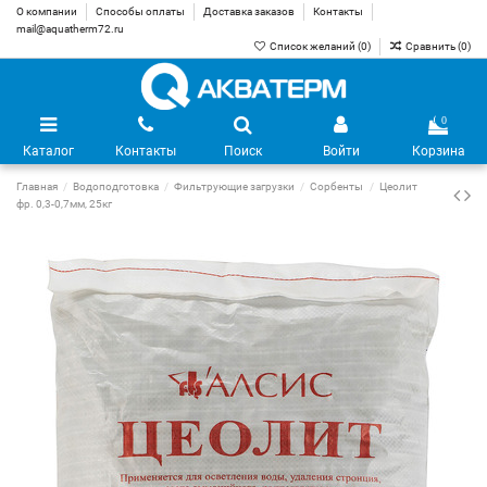
О компании
Способы оплаты
Доставка заказов
Контакты
mail@aquatherm72.ru
Список желаний (
0
)
Сравнить (
0
)
0
Каталог
Контакты
Поиск
Войти
Корзина
Главная
Водоподготовка
Фильтрующие загрузки
Сорбенты
Цеолит
фр. 0,3-0,7мм, 25кг