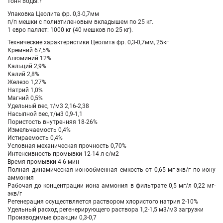
тонн воды.?
Упаковка
Цеолита фр. 0,3-0,7мм
п/п мешки с полиэтиленовым вкладышем по 25 кг.
1 евро паллет: 1000 кг (40 мешков по 25 кг).
Технические характеристики
Цеолита фр. 0,3-0,7мм
, 25кг
Кремний 67,5%
Алюминий 12%
Кальций 2,9%
Калий 2,8%
Железо 1,27%
Натрий 1,0%
Магний 0,5%
Удельный вес, т/м3 2,16-2,38
Насыпной вес, т/м3 0,9-1,1
Пористость внутренняя 18-26%
Измельчаемость 0,4%
Истираемость 0,4%
Условная механическая прочность 0,70%
Интенсивность промывки 12-14 л с/м2
Время промывки 4-6 мин
Полная динамическая ионообменная емкость от 0,65 мг-экв/г по иону
аммония
Рабочая до концентрации иона аммония в фильтрате 0,5 мг/л 0,22 мг-
экв/г
Регенерация осуществляется раствором хлористого натрия 2-10%
Удельный расход регенерирующего раствора 1,2-1,5 м3/м3 загрузки
Производимые фракции 0,3-0,7