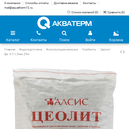
О компании
Способы оплаты
Доставка заказов
Контакты
mail@aquatherm72.ru
Список желаний (
0
)
Сравнить (
0
)
0
Каталог
Контакты
Поиск
Войти
Корзина
Главная
Водоподготовка
Фильтрующие загрузки
Сорбенты
Цеолит
фр. 0,7-1,5мм, 25кг