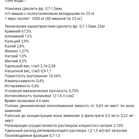
тонн воды.?
Упаковка
Цеолита фр. 0,7-1,5мм
п/п мешки с полиэтиленовым вкладышем по 25 кг.
1 евро паллет: 1000 кг (40 мешков по 25 кг).
Технические характеристики Цеолита фр. 0,7-1,5мм, 25кг
Кремний 67,5%
Алюминий 12%
Кальций 2,9%
Калий 2,8%
Железо 1,27%
Натрий 1,0%
Магний 0,5%
Удельный вес, т/м3 2,16-2,38
Насыпной вес, т/м3 0,9-1,1
Пористость внутренняя 18-26%
Измельчаемость 0,4%
Истираемость 0,4%
Условная механическая прочность 0,70%
Интенсивность промывки 12-14 л с/м2
Время промывки 4-6 мин
Полная динамическая ионообменная емкость от 0,65 мг-экв/г по иону
аммония
Рабочая до концентрации иона аммония в фильтрате 0,5 мг/л 0,22 мг-
экв/г
Регенерация осуществляется раствором хлористого натрия 2-10%
Удельный расход регенерирующего раствора 1,2-1,5 м3/м3 загрузки
Производимые фракции 0,7-1,5