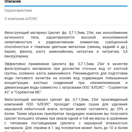
Описание
Характеристики
О компании АЛСИС
Фильтрующий материал Цеолит фр. 0,7-1,5мм, 25кг, как ионообменник
катионного типа, характеризуется высокой ионообменной
селективностью к радиоактивным элементам, сорбционной
способностью к тяжелым цветным металлам (свинец, кадмий и др.),
барию, фенолу, азоту аммонийному, нитратам и нитритам, 3,4
бенз(а)пирену.
Эффективно применение Цеолита фр. 0,7-1,5мм, 25кг в качестве
фильтрующего материала при доочистке сточных вод от азотной
группы, особенно азота аммонийного. Рекомендуется для подготовки
воды питьевого качества на основе вод содержащих повышенные
концентрации азотных соединений при обезжелезивании и
деманганации воды совместно с загрузками ООО "АЛСИС" - "Сорбентом
АС" и "Сорбентом МС".
Фильтрующий материал Цеолит фр. 0,7-1,5мм, 25кг произведенный
компанией ООО "АЛСИС" проходит стадию сушки для удаления
карьерной избыточной влаги, которая может составлять до 20% и
более. Таким образом приобретая продукцию компании вы получаете
Цеолит большего объема при заказе одной и той же массы в сравнении
с типовыми поставщиками Цеолита с карьерной влажностью
материала. Для справки в 1 жд полувагоне может быть до 10 и более