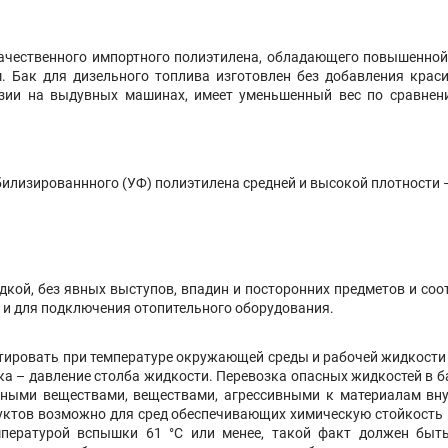
качественного импортного полиэтилена, обладающего повышенной
. Бак для дизельного топлива изготовлен без добавления краси
узии на выдувных машинах, имеет уменьшенный вес по сравнен
билизированнного (УФ) полиэтилена средней и высокой плотности –
кой, без явных выступов, впадин и посторонних предметов и соот
 и для подключения отопительного оборудования.
ировать при температуре окружающей среды и рабочей жидкости (п
ка – давление столба жидкости. Перевозка опасных жидкостей в 
ными веществами, веществами, агрессивными к материалам вну
уктов возможно для сред обеспечивающих химическую стойкость м
мпературой вспышки 61 °С или менее, такой факт должен быт