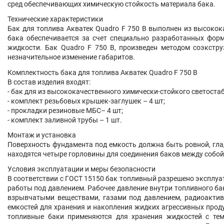
сред обеспечивающих химическую стойкость материала бака.
Технические характеристики
Бак для топлива Акватек Quadro F 750 B выполнен из высоко
бака обеспечивается за счет специально разработанных форм
жидкости. Бак
Quadro F 750 B
, произведен методом соэкстр
незначительное изменение габаритов.
Комплектность б
ака для топлива Акватек Quadro F 750
B
В состав изделия входят:
- бак для из высококачественного химически-стойкого светоста
- комплект резьбовых крышек-заглушек – 4 шт;
- прокладки резиновые МБС– 4 шт;
- комплект заливной трубы – 1 шт.
Монтаж и установка
Поверхность фундамента под емкость должна быть ровной, глад
находятся четыре горловины для соединения баков между собой
Условия эксплуатации и меры безопасности
В соответствии с ГОСТ 15150 бак топливный разрешено эксплуат
работы под давлением. Рабочее давление внутри топливного ба
взрывчатыми веществами, газами под давлением, радиоактив
емкостей для хранения и накопления жидких агрессивных прод
топливные баки применяются для хранения жидкостей с те