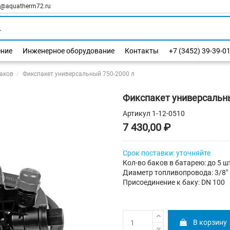
l@aquatherm72.ru
ение
Инженерное оборудование
Контакты
+7 (3452) 39-39-0
аков
Фикспакет универсальный 750-2000 л
Фикспакет универсальны
Артикул
1-12-0510
7 430,00 ₽
Срок
поставки
:
уточняйте
Кол-во баков в батарею: до 5 ш
Диаметр топливопровода: 3/8"
Присоединение к баку: DN 100
В корзину