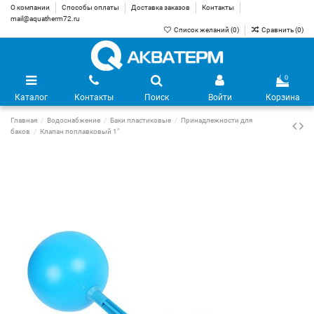
О компании
Способы оплаты
Доставка заказов
Контакты
mail@aquatherm72.ru
Список желаний (
0
)
Сравнить (
0
)
0
Каталог
Контакты
Поиск
Войти
Корзина
Главная
Водоснабжение
Баки пластиковые
Принадлежности для
баков
Клапан поплавковый 1"