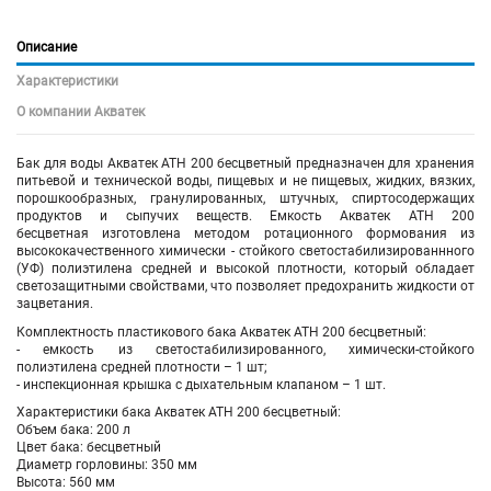
Описание
Характеристики
О компании Акватек
Бак для воды Акватек ATH 200 бесцветный предназначен для хранения
питьевой и технической воды, пищевых и не пищевых, жидких, вязких,
порошкообразных, гранулированных, штучных, спиртосодержащих
продуктов и сыпучих веществ. Емкость
Акватек
ATH 200
бесцветная
изготовлена методом ротационного формования из
высококачественного химически - стойкого светостабилизированнного
(УФ) полиэтилена средней и высокой плотности, который обладает
светозащитными свойствами, что позволяет предохранить жидкости от
зацветания.
Комплектность пластикового бака
Акватек
ATH 200
бесцветный
:
- емкость из светостабилизированного, химически-стойкого
полиэтилена средней плотности – 1 шт;
- инспекционная крышка с дыхательным клапаном – 1 шт.
Характеристики бака
Акватек
ATH 200
бесцветный
:
Объем бака: 200 л
Цвет бака:
бесцветный
Диаметр горловины: 350 мм
Высота: 560 мм