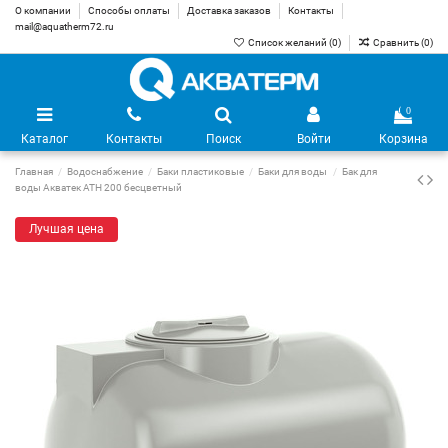
О компании
Способы оплаты
Доставка заказов
Контакты
mail@aquatherm72.ru
Список желаний (
0
)
Сравнить (
0
)
0
Каталог
Контакты
Поиск
Войти
Корзина
Главная
Водоснабжение
Баки пластиковые
Баки для воды
Бак для
воды Акватек ATH 200 бесцветный
Лучшая цена