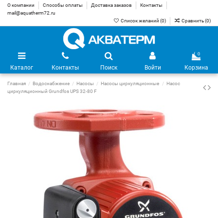
О компании
Способы оплаты
Доставка заказов
Контакты
mail@aquatherm72.ru
Список желаний (
0
)
Сравнить (
0
)
0
Каталог
Контакты
Поиск
Войти
Корзина
Главная
Водоснабжение
Насосы
Насосы циркуляционные
Насос
циркуляционный Grundfos UPS 32-80 F