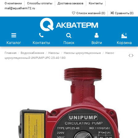
О компании
Способы оплаты
Доставка заказов
Контакты
mail@aquatherm72.ru
Список желаний (
0
)
Сравнить (
0
)
0
Каталог
Контакты
Поиск
Войти
Корзина
Главная
Водоснабжение
Насосы
Насосы циркуляционные
Насос
циркуляционный UNIPUMP UPC 25-40 180