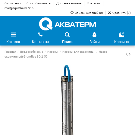
О компании
Способы оплаты
Доставка заказов
Контакты
mail@aquatherm72.ru
Список желаний (
0
)
Сравнить (
0
)
0
Каталог
Контакты
Поиск
Войти
Корзина
Главная
Водоснабжение
Насосы
Насосы для скважины
Насос
скважинный Grundfos SQ 2-55