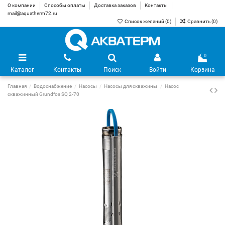
О компании
Способы оплаты
Доставка заказов
Контакты
mail@aquatherm72.ru
Список желаний (
0
)
Сравнить (
0
)
0
Каталог
Контакты
Поиск
Войти
Корзина
Главная
Водоснабжение
Насосы
Насосы для скважины
Насос
скважинный Grundfos SQ 2-70