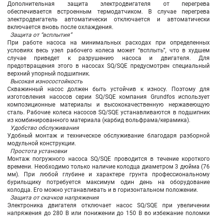
Дополнительная защита электродвигателя от перегрева
обеспечивается встроенным термодатчиком. В случае перегрева
электродвигатель автоматически отключается и автоматически
включается вновь после охлаждения.
Защита от “всплытия”
При работе насоса на минимальных расходах при определенных
условиях весь узел рабочего колеса может “всплыть”, что в худшем
случае приведет к разрушению насоса и двигателя. Для
предотвращения этого в насосах SQ/SQE предусмотрен специальный
верхний упорный подшипник.
Высокая износостойкость
Скважинный насос должен быть устойчив к износу. Поэтому для
изготовления насосов серии SQ/SQE компания Grundfos использует
композиционные материалы и высококачественную нержавеющую
сталь. Рабочие колеса насосов SQ/SQE устанавливаются в подшипник
из комбинированного материала (карбид вольфрама/керамика).
Удобство обслуживания
Удобный монтаж и техническое обслуживание благодаря разборной
модульной конструкции.
Простота установки
Монтаж погружного насоса SQ/SQE проводится в течение короткого
времени. Необходимо только наличие колодца диаметром 3 дюйма (76
мм). При любой глубине и характере грунта профессиональному
бурильщику потребуется максимум один день на оборудование
колодца. Его можно устанавливать и в горизонтальном положении.
Защита от скачков напряжения
Электроника двигателя отключает насос SQ/SQE при увеличении
напряжения до 280 В или понижении до 150 В во избежание поломки