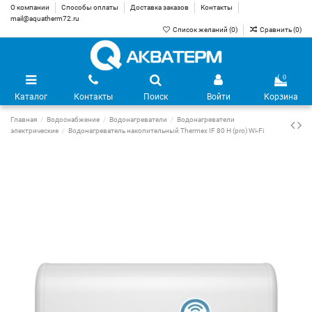
О компании
Способы оплаты
Доставка заказов
Контакты
mail@aquatherm72.ru
Список желаний (
0
)
Сравнить (
0
)
0
Каталог
Контакты
Поиск
Войти
Корзина
Главная
Водоснабжение
Водонагреватели
Водонагреватели
электрические
Водонагреватель накопительный Thermex IF 80 H (pro) Wi-Fi