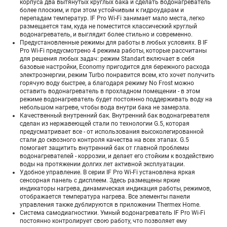
корпуса два вытянутых круглых бака и сделать водонагреватель
более плоским, и при этом устойчивым к гидроударам и
перепадам температур. IF Pro Wi-Fi занимает мало места, легко
размещается там, куда не поместится классический круглый
водонагреватель, и выглядит более стильно и современно.
Предустановленные режимы для работы в любых условиях. В IF
Pro Wi-Fi предусмотрено 4 режима работы, которые рассчитаны
для решения любых задач: режим Standart включает в себя
базовые настройки, Economy пригодится для бережного расхода
электроэнергии, режим Turbo понравится всем, кто хочет получить
горячую воду быстрее, а благодаря режиму No Frost можно
оставить водонагреватель в прохладном помещении - в этом
режиме водонагреватель будет постоянно поддерживать воду на
небольшом нагреве, чтобы вода внутри бака не замерзла.
Качественный внутренний бак. Внутренний бак водонагревателя
сделан из нержавеющей стали по технологии G.5, которая
предусматривает все - от использования высоколегированной
стали до сквозного контроля качества на всех этапах. G.5
помогает защитить внутренний бак от главной проблемы
водонагревателей - коррозии, и делает его стойким к воздействию
воды на протяжении долгих лет активной эксплуатации.
Удобное управление. В серии IF Pro Wi-Fi установлена яркая
сенсорная панель с дисплеем. Здесь размещены яркие
индикаторы нагрева, динамическая индикация работы, режимов,
отображается температура нагрева. Все элементы панели
управления также дублируются в приложении Thermex Home.
Система самодиагностики. Умный водонагреватель IF Pro Wi-Fi
постоянно контролирует свою работу, что позволяет ему