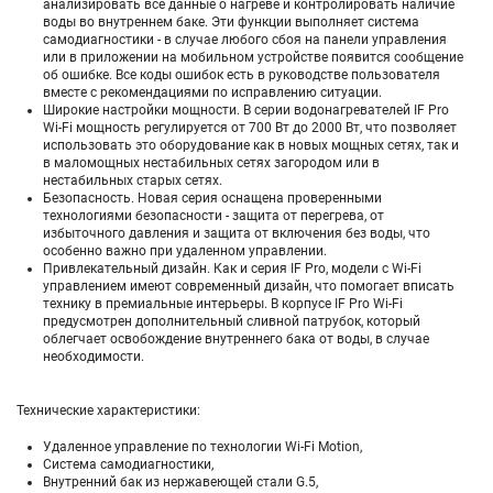
анализировать все данные о нагреве и контролировать наличие
воды во внутреннем баке. Эти функции выполняет система
самодиагностики - в случае любого сбоя на панели управления
или в приложении на мобильном устройстве появится сообщение
об ошибке. Все коды ошибок есть в руководстве пользователя
вместе с рекомендациями по исправлению ситуации.
Широкие настройки мощности. В серии водонагревателей IF Pro
Wi-Fi мощность регулируется от 700 Вт до 2000 Вт, что позволяет
использовать это оборудование как в новых мощных сетях, так и
в маломощных нестабильных сетях загородом или в
нестабильных старых сетях.
Безопасность. Новая серия оснащена проверенными
технологиями безопасности - защита от перегрева, от
избыточного давления и защита от включения без воды, что
особенно важно при удаленном управлении.
Привлекательный дизайн. Как и серия IF Pro, модели с Wi-Fi
управлением имеют современный дизайн, что помогает вписать
технику в премиальные интерьеры. В корпусе IF Pro Wi-Fi
предусмотрен дополнительный сливной патрубок, который
облегчает освобождение внутреннего бака от воды, в случае
необходимости.
Технические характеристики:
Удаленное управление по технологии Wi-Fi Motion,
Система самодиагностики,
Внутренний бак из нержавеющей стали G.5,