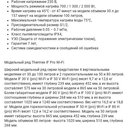
Рабочее напряжение 230 В,
Мощность режимов нагрева 700 / 1 300 / 2 000 Вт,
Время нагрева на 45°С - от 47 минут на модели объемом 30 л до
157 минут на модели объемом 100 литров,
Максимальная температура нагрева воды 75°С,
Присоединительный размер G1/2,
Рабочее давление 0.05 – 0.7 мПа,
Класс пылевлагозащиты IPX4,
УЗО (Защита от поражения электрическим током),
Гарантия 7 лет,
Система самодиагностики и сообщений об ошибках.
Модельный ряд Thermex IF Pro Wi-Fi
Широкий модельный ряд серии представлен 4 вертикальными
моделями от 30 до 100 литров и 2 горизонтальными на 50 и 80 литров.
Модели IF 30 V (pro) Wi-Fi и IF 50 V Wi-Fi (pro) весят 9,7 кг и 12,6 кг
соответственно, имеют глубину 239 мм, ширину 452 мм, а их высота
составляет 575 мм на 30 литровой модели и 865 мм на 50 литровой.
Более габаритные модели IF 80 V (pro) Wi-Fi и IF 100 V (pro) Wi-Fi имеют
соотношение глубины и ширины 268 мм на 510 мм, а их высота
составляет 1020 мм и 1240 мм соответственно. Вес нетто 16,5 кг и 18,8
кг. Модели для горизонтальной установки IF 50 H (pro) Wi-Fi и IF 80 H
(pro) Wi-Fi весят 12,6 и 16,2 кг соответственно. Модель на 50 литров
имеет габариты: высота 865 мм, ширина 452 мм, глубина 239 мм.
Модель объемом 80 литров - высота 1020 мм, ширина 510 мм, глубина
268 мм.