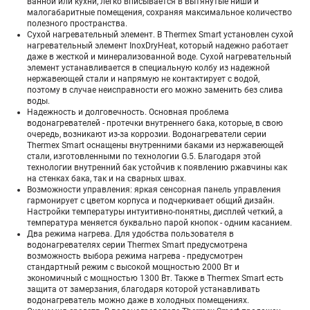
ванной или кухни, легко вписывается в вытянутые ниши и
малогабаритные помещения, сохраняя максимальное количество
полезного пространства.
Сухой нагревательный элемент. В Thermex Smart установлен сухой
нагревательный элемент InoxDryHeat, который надежно работает
даже в жесткой и минерализованной воде. Сухой нагревательный
элемент устанавливается в специальную колбу из надежной
нержавеющей стали и напрямую не контактирует с водой,
поэтому в случае неисправности его можно заменить без слива
воды.
Надежность и долговечность. Основная проблема
водонагревателей - протечки внутреннего бака, которые, в свою
очередь, возникают из-за коррозии. Водонагреватели серии
Thermex Smart оснащены внутренними баками из нержавеющей
стали, изготовленными по технологии G.5. Благодаря этой
технологии внутренний бак устойчив к появлению ржавчины как
на стенках бака, так и на сварных швах.
Возможности управления: яркая сенсорная панель управления
гармонирует с цветом корпуса и подчеркивает общий дизайн.
Настройки температуры интуитивно-понятны, дисплей четкий, а
температура меняется буквально парой кнопок - одним касанием.
Два режима нагрева. Для удобства пользователя в
водонагревателях серии Thermex Smart предусмотрена
возможность выбора режима нагрева - предусмотрен
стандартный режим с высокой мощностью 2000 Вт и
экономичный с мощностью 1300 Вт. Также в Thermex Smart есть
защита от замерзания, благодаря которой устанавливать
водонагреватель можно даже в холодных помещениях.