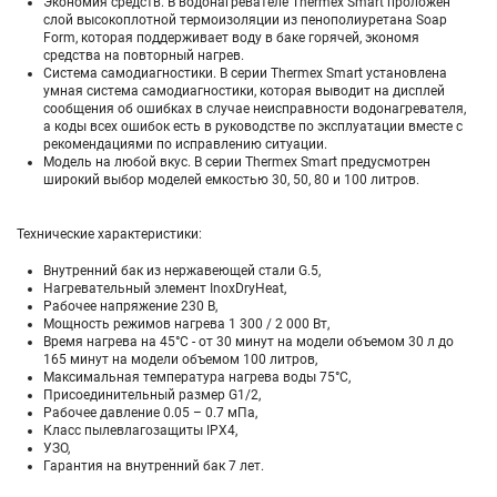
Экономия средств. В водонагревателе Thermex Smart проложен
слой высокоплотной термоизоляции из пенополиуретана Soap
Form, которая поддерживает воду в баке горячей, экономя
средства на повторный нагрев.
Система самодиагностики. В серии Thermex Smart установлена
умная система самодиагностики, которая выводит на дисплей
сообщения об ошибках в случае неисправности водонагревателя,
а коды всех ошибок есть в руководстве по эксплуатации вместе с
рекомендациями по исправлению ситуации.
Модель на любой вкус. В серии Thermex Smart предусмотрен
широкий выбор моделей емкостью 30, 50, 80 и 100 литров.
Технические характеристики:
Внутренний бак из нержавеющей стали G.5,
Нагревательный элемент InoxDryHeat,
Рабочее напряжение 230 В,
Мощность режимов нагрева 1 300 / 2 000 Вт,
Время нагрева на 45°С - от 30 минут на модели объемом 30 л до
165 минут на модели объемом 100 литров,
Максимальная температура нагрева воды 75°С,
Присоединительный размер G1/2,
Рабочее давление 0.05 – 0.7 мПа,
Класс пылевлагозащиты IPX4,
УЗО,
Гарантия на внутренний бак 7 лет.