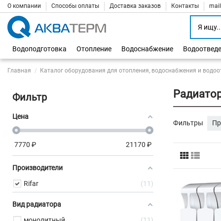
О компании
Способы оплаты
Доставка заказов
Контакты
mai
Водоподготовка
Отопление
Водоснабжение
Водоотвед
Главная
Каталог оборудования для отопления, водоснабжения и водоо
Радиатор
Фильтр
Цена
Фильтры
Пр
7770
₽
21170
₽
Производители
Rifar
11
Вид радиатора
монолитный
11