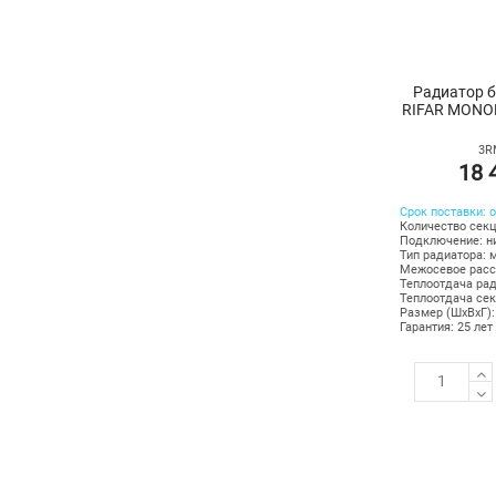
Радиатор 
RIFAR MONOL
3R
18 
Срок поставки: о
Количество секц
Подключение: н
Тип радиатора: 
Межосевое расс
Теплоотдача рад
Теплоотдача сек
Размер (ШхВхГ):
Гарантия: 25 лет