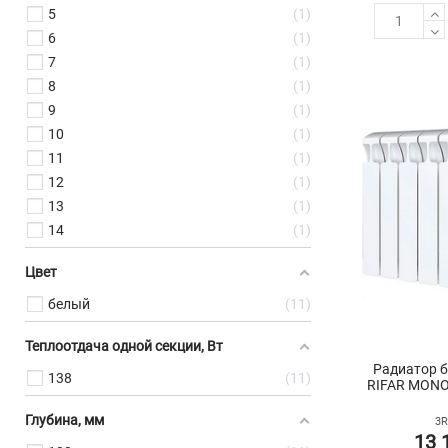
5
1
6
1
7
1
8
1
9
1
10
1
11
1
12
1
13
1
14
1
Цвет
белый
11
Теплоотдача одной секции, Вт
Радиатор 
138
11
RIFAR MONOL
Глубина, мм
3R
13 