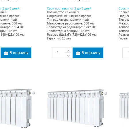
т 2 до 3 дней
Срок поставки: от 2 до 3 дней
Срок п
ий: 8
Количество секций: 9
Количе
ижнее правое
Подключение: нижнее правое
Подклю
монолитный
Тип радиатора: монолитный
Тип ра
тояние: 350 мм
Межосевое расстояние: 350 мм
Межосе
иатора: 1104 Вт
Теплоотдача радиатора: 1242 Вт
Теплоо
ции: 138 Вт
Теплоотдача секции: 138 Вт
Теплоо
 640х425х100 мм
Размер (ШхВхГ): 720х425х100 мм
Размер
Гарантия: 25 лет
Гарант
В корзину
В корзину