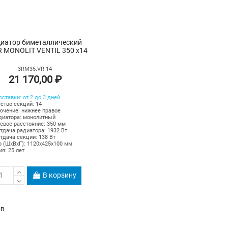
иатор биметаллический
R MONOLIT VENTIL 350 х14
3RM35.VR-14
21 170,00 ₽
оставки: от 2 до 3 дней
ство секций: 14
чение: нижнее правое
диатора: монолитный
вое расстояние: 350 мм
тдача радиатора: 1932 Вт
тдача секции: 138 Вт
 (ШхВхГ): 1120х425х100 мм
ия: 25 лет
В корзину
ов