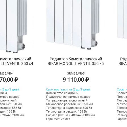
биметаллический
Радиатор биметаллический
Рад
IT VENTIL 350 х4
RIFAR MONOLIT VENTIL 350 х5
RIFA
M35.VR-4
3RM35.VR-5
70,00 ₽
9 110,00 ₽
т 2 до 3 дней
Срок поставки: от 2 до 3 дней
Срок п
ий: 4
Количество секций: 5
Количе
ижнее правое
Подключение: нижнее правое
Подклю
монолитный
Тип радиатора: монолитный
Тип ра
тояние: 350 мм
Межосевое расстояние: 350 мм
Межосе
иатора: 552 Вт
Теплоотдача радиатора: 690 Вт
Теплоо
ции: 138 Вт
Теплоотдача секции: 138 Вт
Теплоо
 320х425х100 мм
Размер (ШхВхГ): 400х425х100 мм
Размер
Гарантия: 25 лет
Гарант