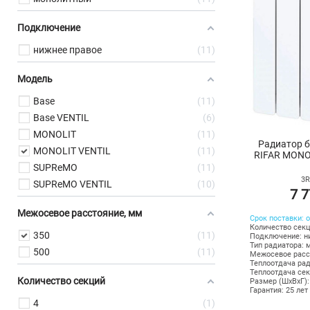
Подключение
нижнее правое
11
Модель
Base
11
Base VENTIL
6
MONOLIT
11
Радиатор 
MONOLIT VENTIL
11
RIFAR MONOL
SUPReMO
11
3R
SUPReMO VENTIL
10
7 7
Межосевое расстояние, мм
Срок поставки: о
Количество секц
350
11
Подключение: н
Тип радиатора: 
500
11
Межосевое расс
Теплоотдача рад
Теплоотдача сек
Количество секций
Размер (ШхВхГ):
Гарантия: 25 лет
4
1