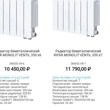
иатор биметаллический
Радиатор биметаллический
R MONOLIT VENTIL 350 х6
RIFAR MONOLIT VENTIL 350 х7
3RM35.VR-6
3RM35.VR-7
10 450,00 ₽
11 790,00 ₽
оставки: от 2 до 3 дней
Срок поставки: от 2 до 3 дней
ство секций: 6
Количество секций: 7
чение: нижнее правое
Подключение: нижнее правое
диатора: монолитный
Тип радиатора: монолитный
вое расстояние: 350 мм
Межосевое расстояние: 350 мм
тдача радиатора: 828 Вт
Теплоотдача радиатора: 966 Вт
тдача секции: 138 Вт
Теплоотдача секции: 138 Вт
 (ШхВхГ): 480х425х100 мм
Размер (ШхВхГ): 560х425х100 мм
ия: 25 лет
Гарантия: 25 лет