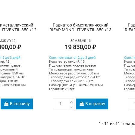
биметаллический
Радиатор биметаллический
Рад
IT VENTIL 350 х12
RIFAR MONOLIT VENTIL 350 х13
RIFA
M35.VR-12
3RM35.VR-13
490,00 ₽
19 830,00 ₽
т 2 до 3 дней
Срок поставки: от 2 до 3 дней
Срок п
ий: 12
Количество секций: 13
Количе
ижнее правое
Подключение: нижнее правое
Подклю
монолитный
Тип радиатора: монолитный
Тип ра
тояние: 350 мм
Межосевое расстояние: 350 мм
Межосе
иатора: 1656 Вт
Теплоотдача радиатора: 1794 Вт
Теплоо
ции: 138 Вт
Теплоотдача секции: 138 Вт
Теплоо
 960х425х100 мм
Размер (ШхВхГ): 1040х425х100 мм
Размер
Гарантия: 25 лет
Гарант
В корзину
В корзину
1 - 11 из 11 товар