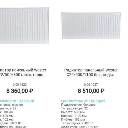
иатор панельный Wester
Радиатор панельный Wester
2/500/800 нижн. подкл.
C22/500/1100 бок. подкл.
0-00-1620
0-00-1037
8 360,00 ₽
8 510,00 ₽
оставки: от 1 до 2 дней
Срок поставки: от 1 до 2 дней
ючение: нижнее
Подключение: боковое
диатора: 22
Тип радиатора: 22
: 500 мм
Высота: 500 мм
: 800 мм
Ширина: 1100 мм
а: 102 мм
Глубина: 102 мм
тдача: 1883 Вт
Теплоотдача:
2589
Вт
ивен до: 18,83 м2
Эффективен до: 25,89 м2