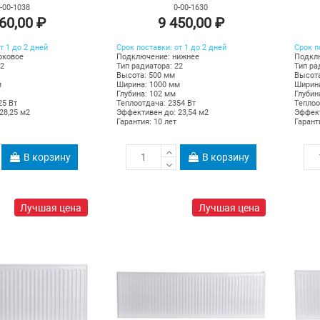
-00-1038
0-00-1630
60,00 ₽
9 450,00 ₽
т 1 до 2 дней
Срок поставки: от 1 до 2 дней
Срок п
оковое
Подключение: нижнее
Подкл
22
Тип радиатора: 22
Тип ра
Высота: 500 мм
Высота
м
Ширина: 1000 мм
Ширина
Глубина: 102 мм
Глубин
25 Вт
Теплоотдача:
2354
Вт
Теплоо
28,25 м2
Эффективен до: 23,54 м2
Эффект
Гарантия: 10 лет
Гарант
В корзину
В корзину
Лучшая цена
Лучшая цена