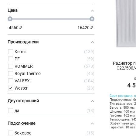
Цена
4560
₽
16420
₽
Производители
Kermi
139
PF
59
Радиатор п
ROMMER
570
C22/500/
Royal Thermo
45
0
VALFEX
104
4 5
Wester
28
Срок поставки: о
Подключение: б
Двухсторонний
Тип радиатора: 
Высота: 500 мм
да
13
Ширина: 400 мм
Глубина: 102 мм
Теплоотдача: 94
Подключение
Эффективен до: 
Гарантия: 10 лет
боковое
15