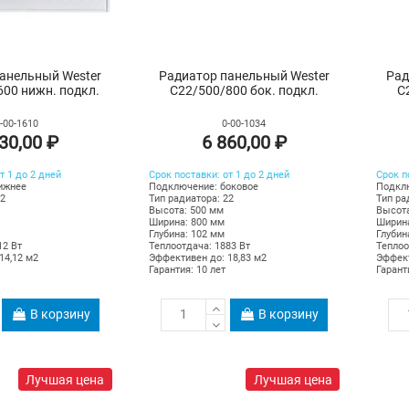
анельный Wester
Радиатор панельный Wester
Рад
00 нижн. подкл.
C22/500/800 бок. подкл.
C
-00-1610
0-00-1034
30,00 ₽
6 860,00 ₽
т 1 до 2 дней
Срок поставки: от 1 до 2 дней
Срок п
ижнее
Подключение: боковое
Подклю
22
Тип радиатора: 22
Тип ра
Высота: 500 мм
Высота
Ширина: 800 мм
Ширина
Глубина: 102 мм
Глубин
12 Вт
Теплоотдача: 1883 Вт
Теплоо
14,12 м2
Эффективен до: 18,83 м2
Эффект
Гарантия: 10 лет
Гарант
В корзину
В корзину
Лучшая цена
Лучшая цена