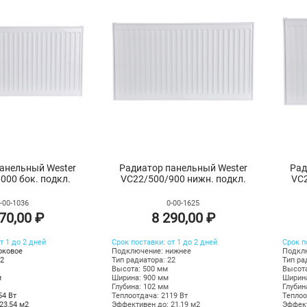
анельный Wester
Радиатор панельный Wester
Рад
000 бок. подкл.
VC22/500/900 нижн. подкл.
VC2
-00-1036
0-00-1625
70,00 ₽
8 290,00 ₽
т 1 до 2 дней
Срок поставки: от 1 до 2 дней
Срок п
оковое
Подключение: нижнее
Подкл
22
Тип радиатора: 22
Тип ра
Высота: 500 мм
Высота
м
Ширина: 900 мм
Ширина
Глубина: 102 мм
Глубин
54
Вт
Теплоотдача: 2119 Вт
Теплоо
23,54 м2
Эффективен до: 21,19 м2
Эффект