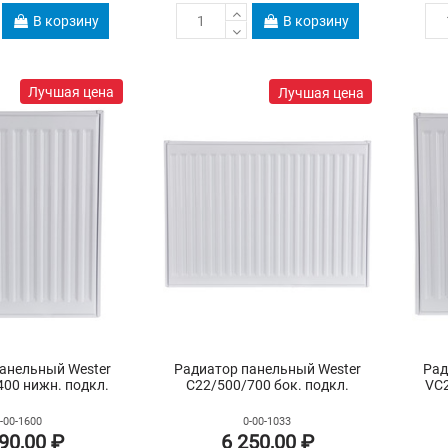
В корзину
В корзину
Лучшая цена
Лучшая цена
анельный Wester
Радиатор панельный Wester
Рад
00 нижн. подкл.
C22/500/700 бок. подкл.
VC2
-00-1600
0-00-1033
90,00 ₽
6 250,00 ₽