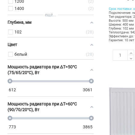
1200
2
1400
2
Срок поставки: о
Подключение: н
ещё...
Тип радиатора: 
Высота: 500 мм
Глубина, мм
Ширина: 400 мм
Глубина: 102 мм
102
28
Теплоотдача: 94
Эффективен до: 
Гарантия: 10 лет
Цвет
белый
28
Мощность радиатора при ΔT=50°C
(75/65/20°C), Вт
612
3061
Мощность радиатора при ΔT=60°C
(90/70/20°C), Вт
773
3865