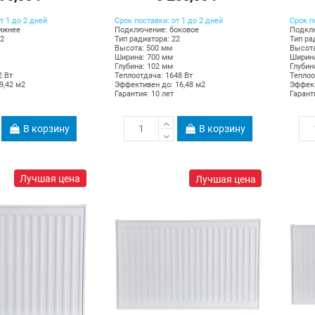
т 1 до 2 дней
Срок поставки: от 1 до 2 дней
Срок п
ижнее
Подключение: боковое
Подкл
22
Тип радиатора: 22
Тип ра
Высота: 500 мм
Высота
Ширина: 700 мм
Ширина
Глубина: 102 мм
Глубин
2 Вт
Теплоотдача: 1648 Вт
Теплоо
9,42 м2
Эффективен до: 16,48 м2
Эффект
Гарантия: 10 лет
Гарант
В корзину
В корзину
Лучшая цена
Лучшая цена