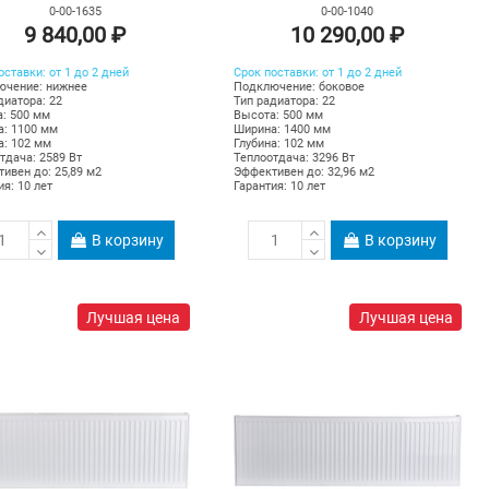
0-00-1635
0-00-1040
9 840,00 ₽
10 290,00 ₽
оставки: от 1 до 2 дней
Срок поставки: от 1 до 2 дней
ючение: нижнее
Подключение: боковое
диатора: 22
Тип радиатора: 22
: 500 мм
Высота: 500 мм
: 1100 мм
Ширина: 1400 мм
а: 102 мм
Глубина: 102 мм
тдача: 2589 Вт
Теплоотдача:
3296
Вт
ивен до: 25,89 м2
Эффективен до:
32,96
м2
ия: 10 лет
Гарантия: 10 лет
В корзину
В корзину
Лучшая цена
Лучшая цена