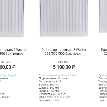
анельный Wester
Радиатор панельный Wester
Рад
400 бок. подкл.
C22/500/500 бок. подкл.
C
-00-1030
0-00-1031
60,00 ₽
5 100,00 ₽
т 1 до 2 дней
Срок поставки: от 1 до 2 дней
Срок п
оковое
Подключение: боковое
Подклю
22
Тип радиатора: 22
Тип ра
Высота: 500 мм
Высота
Ширина: 500 мм
Ширина
Глубина: 102 мм
Глубин
2 Вт
Теплоотдача: 1177 Вт
Теплоо
9,42 м2
Эффективен до: 11,77 м2
Эффект
Гарантия: 10 лет
Гарант