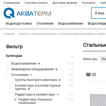
О компании
Способы оплаты
Доставка заказов
Контакты
mai
Водоподготовка
Отопление
Водоснабжение
Водоотвед
Главная
Каталог оборудования для отопления, водоснабжения и водоо
Стальные
Фильтр
Категории
Фильтры
Ка
Водоснабжение
63
Инженерное оборудование
16
Отопление
69
Группы быстрого монтажа
2
Коллекторы и коллекторные
39
группы
Радиаторы и конвекторы
28
Радиаторы стальные
28
панельные